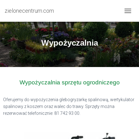
zielonecentrum.com
P
R
Z
E
Ł
Wypożyczalnia
Ą
C
Z
N
A
W
I
Wypożyczalnia sprzętu ogrodniczego
G
A
C
Oferujemy do wypożyczenia glebogryzarkę spalinową, wertykulator
J
spalinowy z koszem oraz walec do trawy. Sprzęty można
Ę
rezerwować telefonicznie: 81 742 93 00.